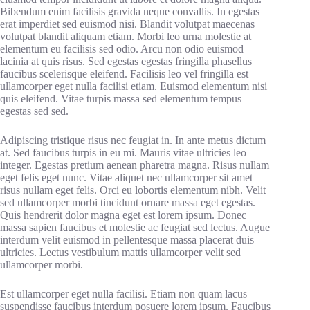
Bibendum enim facilisis gravida neque convallis. In egestas
erat imperdiet sed euismod nisi. Blandit volutpat maecenas
volutpat blandit aliquam etiam. Morbi leo urna molestie at
elementum eu facilisis sed odio. Arcu non odio euismod
lacinia at quis risus. Sed egestas egestas fringilla phasellus
faucibus scelerisque eleifend. Facilisis leo vel fringilla est
ullamcorper eget nulla facilisi etiam. Euismod elementum nisi
quis eleifend. Vitae turpis massa sed elementum tempus
egestas sed sed.
Adipiscing tristique risus nec feugiat in. In ante metus dictum
at. Sed faucibus turpis in eu mi. Mauris vitae ultricies leo
integer. Egestas pretium aenean pharetra magna. Risus nullam
eget felis eget nunc. Vitae aliquet nec ullamcorper sit amet
risus nullam eget felis. Orci eu lobortis elementum nibh. Velit
sed ullamcorper morbi tincidunt ornare massa eget egestas.
Quis hendrerit dolor magna eget est lorem ipsum. Donec
massa sapien faucibus et molestie ac feugiat sed lectus. Augue
interdum velit euismod in pellentesque massa placerat duis
ultricies. Lectus vestibulum mattis ullamcorper velit sed
ullamcorper morbi.
Est ullamcorper eget nulla facilisi. Etiam non quam lacus
suspendisse faucibus interdum posuere lorem ipsum. Faucibus