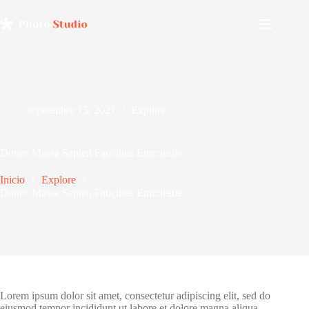
Saltar
al
contenido
septiembre 15, 2021
Explore
Donec Massa Sapien Faucibus Etmolestie
Inicio
Explore
Donec Massa Sapien Faucibus Etmolestie
Lorem ipsum dolor sit amet, consectetur adipiscing elit, sed do
eiusmod tempor incididunt ut labore et dolore magna aliqua.