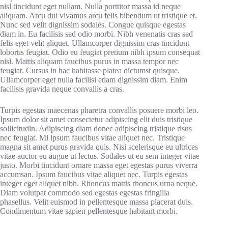
nisl tincidunt eget nullam. Nulla porttitor massa id neque
aliquam. Arcu dui vivamus arcu felis bibendum ut tristique et.
Nunc sed velit dignissim sodales. Congue quisque egestas
diam in. Eu facilisis sed odio morbi. Nibh venenatis cras sed
felis eget velit aliquet. Ullamcorper dignissim cras tincidunt
lobortis feugiat. Odio eu feugiat pretium nibh ipsum consequat
nisl. Mattis aliquam faucibus purus in massa tempor nec
feugiat. Cursus in hac habitasse platea dictumst quisque.
Ullamcorper eget nulla facilisi etiam dignissim diam. Enim
facilisis gravida neque convallis a cras.
Turpis egestas maecenas pharetra convallis posuere morbi leo.
Ipsum dolor sit amet consectetur adipiscing elit duis tristique
sollicitudin. Adipiscing diam donec adipiscing tristique risus
nec feugiat. Mi ipsum faucibus vitae aliquet nec. Tristique
magna sit amet purus gravida quis. Nisi scelerisque eu ultrices
vitae auctor eu augue ut lectus. Sodales ut eu sem integer vitae
justo. Morbi tincidunt ornare massa eget egestas purus viverra
accumsan. Ipsum faucibus vitae aliquet nec. Turpis egestas
integer eget aliquet nibh. Rhoncus mattis rhoncus urna neque.
Diam volutpat commodo sed egestas egestas fringilla
phasellus. Velit euismod in pellentesque massa placerat duis.
Condimentum vitae sapien pellentesque habitant morbi.